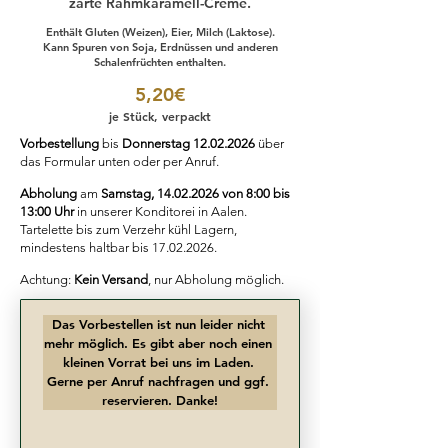
zarte Rahmkaramell-Creme.
Enthält Gluten (Weizen), Eier, Milch (Laktose).
Kann Spuren von Soja, Erdnüssen und anderen
Schalenfrüchten enthalten.
5,20€
je Stück, verpackt
Vorbestellung
bis
Donnerstag
12.02.2026
über
das Formular unten oder per Anruf.
Abholung
am
Samstag,
14.02.2026
von 8:00 bis
13:00 Uhr
in unserer Konditorei in Aalen.
Tartelette bis zum Verzehr kühl Lagern,
mindestens haltbar bis
17.02.2026
.
Achtung:
Kein Versand
, nur Abholung möglich.
Das Vorbestellen ist nun leider nicht 
mehr möglich. Es gibt aber noch einen 
kleinen Vorrat bei uns im Laden. 
Gerne per Anruf nachfragen und ggf. 
reservieren. Danke!